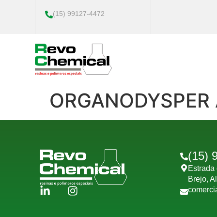
(15) 99127-4472
ORGANODYSPER 
(15) 
Estrada 
Brejo, A
comerci