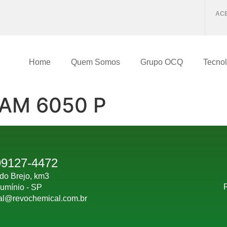
ACE
Home
Quem Somos
Grupo OCQ
Tecnol
AM 6050 P
99127-4472
do Brejo, km3
lumínio - SP
al@revochemical.com.br