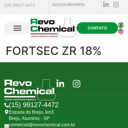
(15) 99127-4472
ACESSO RESTRITO
CONTATO
Quem Somos
FORTSEC ZR 18%
(15) 99127-4472
Estrada do Brejo, km3
Brejo, Alumínio - SP
comercial@revochemical.com.br