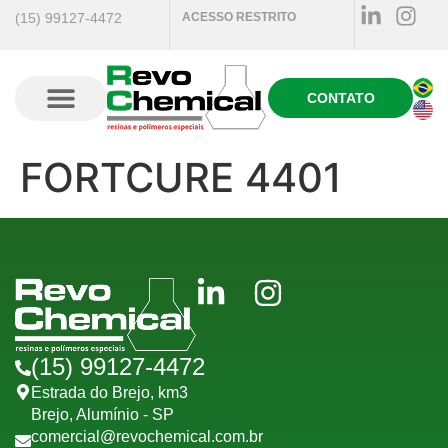
(15) 99127-4472
ACESSO RESTRITO
CONTATO
Quem Somos
FORTCURE 4401
(15) 99127-4472
Estrada do Brejo, km3
Brejo, Alumínio - SP
comercial@revochemical.com.br