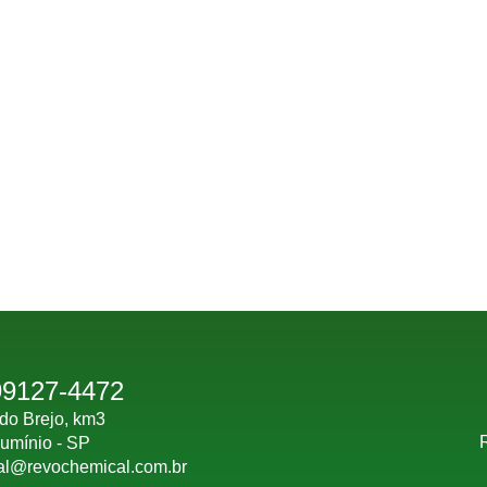
D
D
99127-4472
do Brejo, km3
lumínio - SP
al@revochemical.com.br