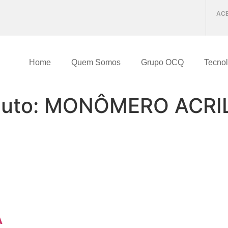
ACE
Home
Quem Somos
Grupo OCQ
Tecnol
duto:
MONÔMERO ACRI
A