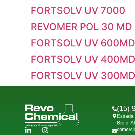
FORTSOLV UV 7000
REVOMER POL 30 MD
FORTSOLV UV 600MD
FORTSOLV UV 400M
FORTSOLV UV 300M
(15) 
Estrada 
Brejo, A
comerci